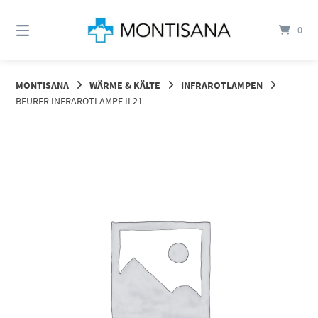
Springen
Sie
0
zum
Inhalt
MONTISANA
WÄRME & KÄLTE
INFRAROTLAMPEN
BEURER INFRAROTLAMPE IL21