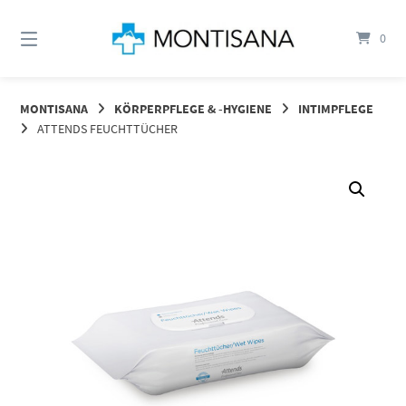
Springen
Sie
0
zum
Inhalt
MONTISANA
KÖRPERPFLEGE & -HYGIENE
INTIMPFLEGE
ATTENDS FEUCHTTÜCHER