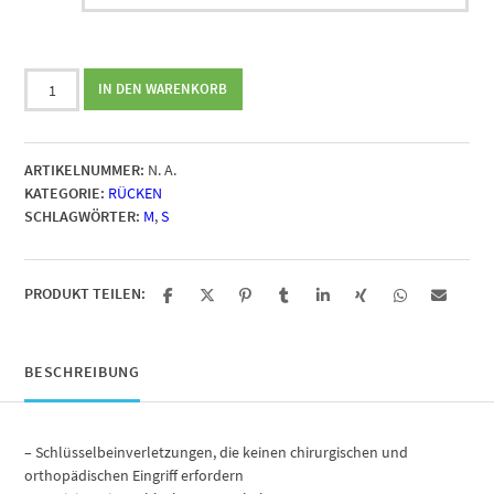
Athenax
IN DEN WARENKORB
DORSAFIT
Haltungskorrektor
weiß
ARTIKELNUMMER:
N. A.
Menge
KATEGORIE:
RÜCKEN
SCHLAGWÖRTER:
M
,
S
PRODUKT TEILEN:
BESCHREIBUNG
– Schlüsselbeinverletzungen, die keinen chirurgischen und
orthopädischen Eingriff erfordern