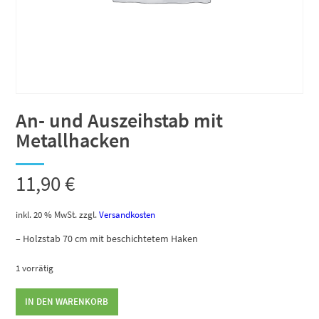
An- und Auszeihstab mit
Metallhacken
11,90
€
inkl. 20 % MwSt.
zzgl.
Versandkosten
– Holzstab 70 cm mit beschichtetem Haken
1 vorrätig
An-
IN DEN WARENKORB
und