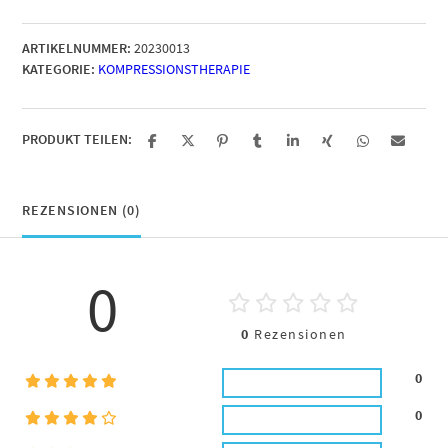
Auszeihstab
mit
ARTIKELNUMMER:
20230013
Metallhacken
KATEGORIE:
KOMPRESSIONSTHERAPIE
Menge
PRODUKT TEILEN:
REZENSIONEN (0)
0
0
Rezensionen
0
0