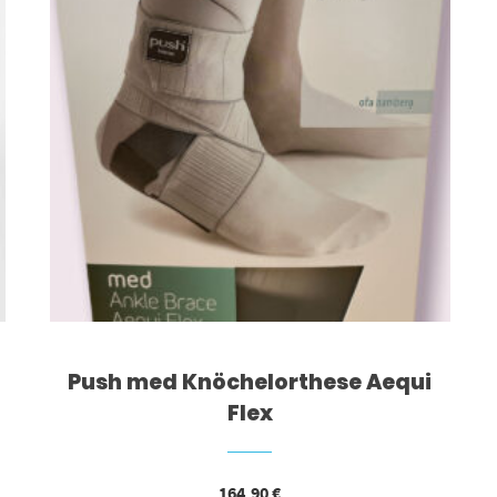
Push med Knöchelorthese Aequi
Flex
164,90
€