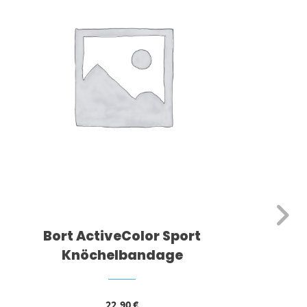
Bort ActiveColor Sport
Bor
Knöchelbandage
22,90
€