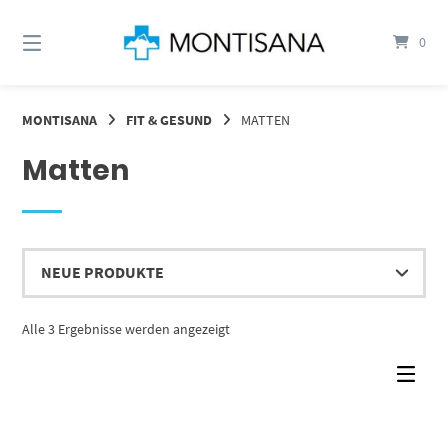
Springen
Sie
0
zum
Inhalt
MONTISANA
FIT & GESUND
MATTEN
Matten
Nach
Alle 3 Ergebnisse werden angezeigt
Aktualität
sortiert
Dieses Produkt weist mehrere Varianten auf. Die Optionen können auf der Produktseite gewählt werden